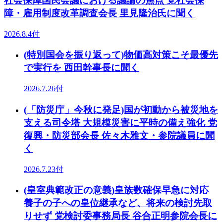
社会保障国民会議における議論の焦点 党社会保
障・雇用制度改革調査会長 里見隆治氏に聞く
2026.8.4付
(特別国会を振り返って)物価高対策こそ最優先
で実行を 西田幹事長に聞く
2026.7.26付
(「防災庁」今秋に発足)国が初動から被災地を
支える司令塔 大規模災害に平時の備え強化 党
復興・防災部会長 佐々木雅文・参院議員に聞
く
2026.7.23付
(皇室典範改正の意義)皇族数確保早急に対応
養子の子への皇位継承など、将来の検討先取
りせず 党検討委事務局長 谷合正明参院会長に