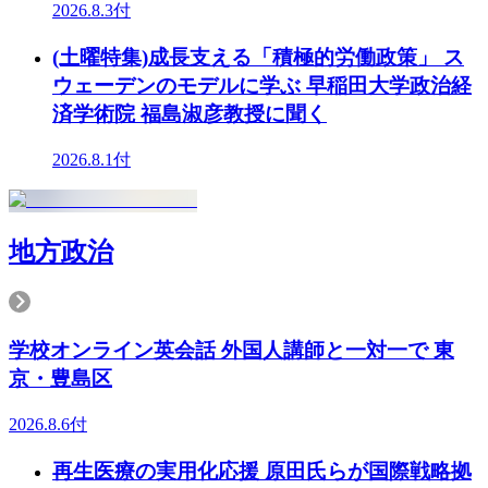
2026.8.3付
(土曜特集)成長支える「積極的労働政策」 ス
ウェーデンのモデルに学ぶ 早稲田大学政治経
済学術院 福島淑彦教授に聞く
2026.8.1付
地方政治
学校オンライン英会話 外国人講師と一対一で 東
京・豊島区
2026.8.6付
再生医療の実用化応援 原田氏らが国際戦略拠