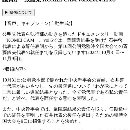
▶︎ 映像について
【音声、キャプション(自動生成)】
公明党代表ら執行部の動きを追ったドキュメンタリー動画
「KOMEI CAM」。vol.6では、衆院選結果を受けた石井啓一
代表による辞任表明から、第16回公明党臨時全国大会での斉
藤鉄夫代表の就任までを収録しています(2024年10月31日〜
11月9日)。
<収録内容>
10月31日:公明党本部で開かれた中央幹事会の冒頭、石井啓
一代表があいさつし、先の衆院選について「わが党にとって
非常に厳しい選挙結果となった。全て党代表である私の責任
だ」と述べ、代表を辞任する意向を表明した。
また、中央幹事会では、衆院選結果の責任を取り、任期途中
での辞任を表明した石井代表の後任を選出するための臨時全
国大会を9日に招集することを決めた。