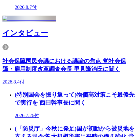
2026.8.7付
インタビュー
社会保障国民会議における議論の焦点 党社会保
障・雇用制度改革調査会長 里見隆治氏に聞く
2026.8.4付
(特別国会を振り返って)物価高対策こそ最優先
で実行を 西田幹事長に聞く
2026.7.26付
(「防災庁」今秋に発足)国が初動から被災地を
支える司令塔 大規模災害に平時の備え強化 党