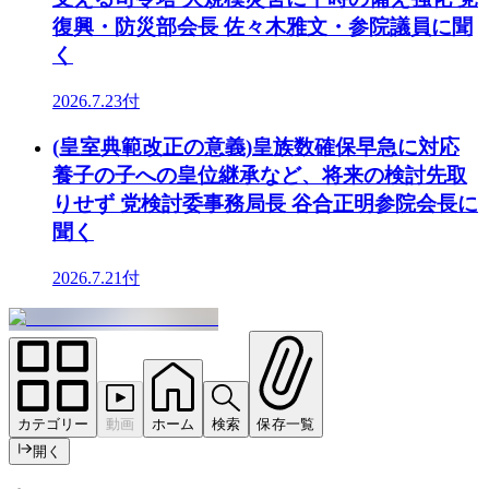
復興・防災部会長 佐々木雅文・参院議員に聞
く
2026.7.23付
(皇室典範改正の意義)皇族数確保早急に対応
養子の子への皇位継承など、将来の検討先取
りせず 党検討委事務局長 谷合正明参院会長に
聞く
2026.7.21付
カテゴリー
動画
ホーム
検索
保存一覧
開く