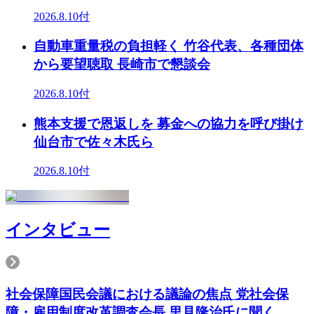
2026.8.10付
自動車重量税の負担軽く 竹谷代表、各種団体
から要望聴取 長崎市で懇談会
2026.8.10付
熊本支援で恩返しを 募金への協力を呼び掛け
仙台市で佐々木氏ら
2026.8.10付
インタビュー
社会保障国民会議における議論の焦点 党社会保
障・雇用制度改革調査会長 里見隆治氏に聞く