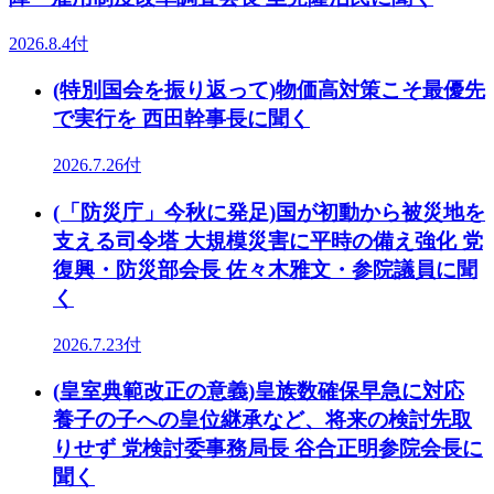
2026.8.4付
(特別国会を振り返って)物価高対策こそ最優先
で実行を 西田幹事長に聞く
2026.7.26付
(「防災庁」今秋に発足)国が初動から被災地を
支える司令塔 大規模災害に平時の備え強化 党
復興・防災部会長 佐々木雅文・参院議員に聞
く
2026.7.23付
(皇室典範改正の意義)皇族数確保早急に対応
養子の子への皇位継承など、将来の検討先取
りせず 党検討委事務局長 谷合正明参院会長に
聞く