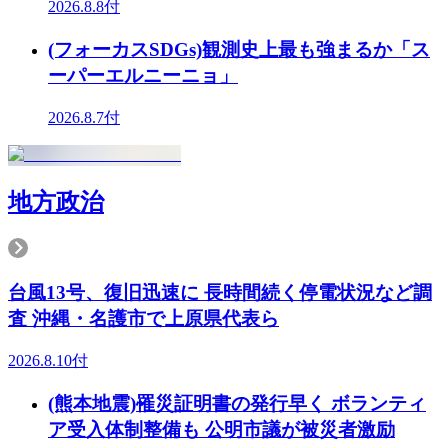
2026.8.8付
(フォーカスSDGs)観測史上最も強まるか「ス
ーパーエルニーニョ」
2026.8.7付
地方政治
台風13号、復旧迅速に 長時間続く停電状況など調
査 沖縄・名護市で上原県代表ら
2026.8.10付
(熊本地震)罹災証明書の発行早く ボランティ
ア受入体制整備も 公明市議が被災者激励