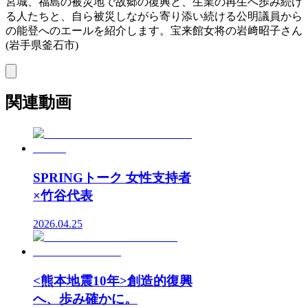
宮城、福島の被災地で故郷の復興と、生業の再生へ歩み続け
る人たちと、自ら被災しながら寄り添い続ける公明議員から
の能登へのエールを紹介します。宝来館女将の岩﨑昭子さん
(岩手県釜石市)
関連動画
SPRINGトーク 女性支持者
×竹谷代表
2026.04.25
<熊本地震10年>創造的復興
へ、歩み確かに。