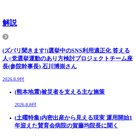
解説
(ズバリ聞きます!)選挙中のSNS利用適正化 答える
人=党選挙運動のあり方検討プロジェクトチーム座
長(参院幹事長) 石川博崇さん
2026.8.9付
(熊本地震)被災者を支える主な施策
2026.8.8付
(土曜特集)内密出産から見える現実 運用開始1
年迎えた賛育会病院の賀藤均院長に聞く