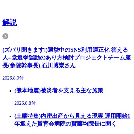
解説
(ズバリ聞きます!)選挙中のSNS利用適正化 答える
人=党選挙運動のあり方検討プロジェクトチーム座
長(参院幹事長) 石川博崇さん
2026.8.9付
(熊本地震)被災者を支える主な施策
2026.8.8付
(土曜特集)内密出産から見える現実 運用開始1
年迎えた賛育会病院の賀藤均院長に聞く