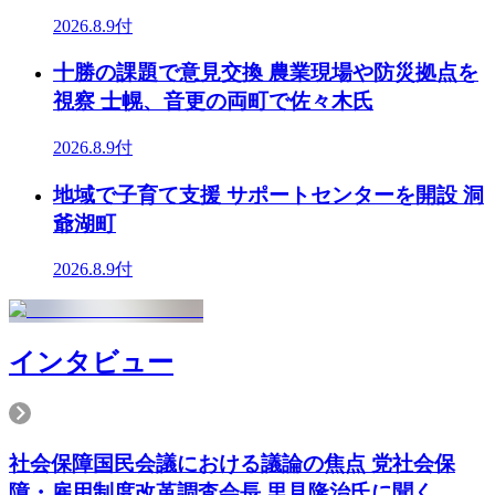
2026.8.9付
十勝の課題で意見交換 農業現場や防災拠点を
視察 士幌、音更の両町で佐々木氏
2026.8.9付
地域で子育て支援 サポートセンターを開設 洞
爺湖町
2026.8.9付
インタビュー
社会保障国民会議における議論の焦点 党社会保
障・雇用制度改革調査会長 里見隆治氏に聞く