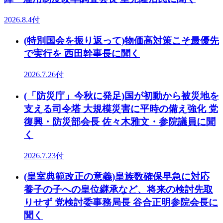
2026.8.4付
(特別国会を振り返って)物価高対策こそ最優先
で実行を 西田幹事長に聞く
2026.7.26付
(「防災庁」今秋に発足)国が初動から被災地を
支える司令塔 大規模災害に平時の備え強化 党
復興・防災部会長 佐々木雅文・参院議員に聞
く
2026.7.23付
(皇室典範改正の意義)皇族数確保早急に対応
養子の子への皇位継承など、将来の検討先取
りせず 党検討委事務局長 谷合正明参院会長に
聞く