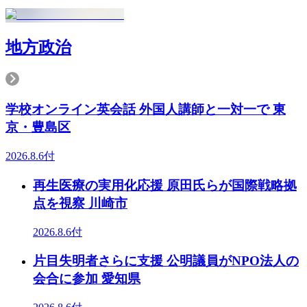
地方政治
学校オンライン英会話 外国人講師と一対一で 東
京・豊島区
2026.8.6付
再生医療の実用化応援 原田氏らが国際戦略拠
点を視察 川崎市
2026.8.6付
片目失明者さらに支援 公明議員がNPO法人の
会合に参加 愛知県