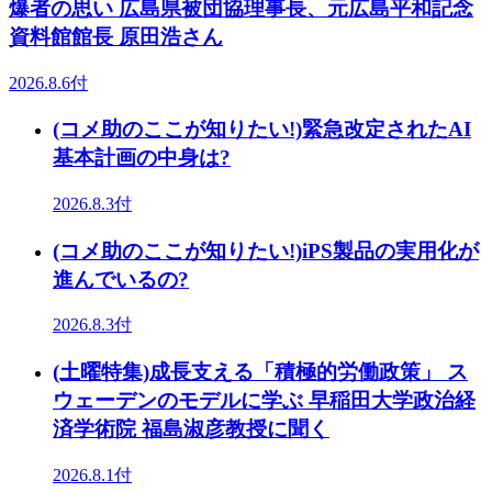
爆者の思い 広島県被団協理事長、元広島平和記念
資料館館長 原田浩さん
2026.8.6付
(コメ助のここが知りたい!)緊急改定されたAI
基本計画の中身は?
2026.8.3付
(コメ助のここが知りたい!)iPS製品の実用化が
進んでいるの?
2026.8.3付
(土曜特集)成長支える「積極的労働政策」 ス
ウェーデンのモデルに学ぶ 早稲田大学政治経
済学術院 福島淑彦教授に聞く
2026.8.1付