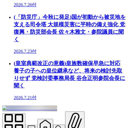
2026.7.26付
(「防災庁」今秋に発足)国が初動から被災地を
支える司令塔 大規模災害に平時の備え強化 党
復興・防災部会長 佐々木雅文・参院議員に聞
く
2026.7.23付
(皇室典範改正の意義)皇族数確保早急に対応
養子の子への皇位継承など、将来の検討先取
りせず 党検討委事務局長 谷合正明参院会長に
聞く
2026.7.21付