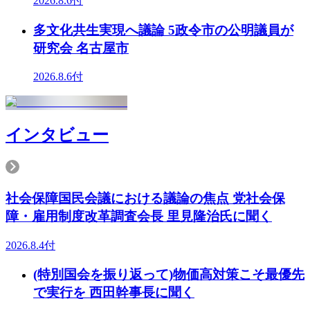
2026.8.6付
多文化共生実現へ議論 5政令市の公明議員が
研究会 名古屋市
2026.8.6付
インタビュー
社会保障国民会議における議論の焦点 党社会保
障・雇用制度改革調査会長 里見隆治氏に聞く
2026.8.4付
(特別国会を振り返って)物価高対策こそ最優先
で実行を 西田幹事長に聞く