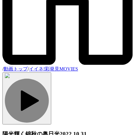
/
動画トップ
/
イイネ!彩発見MOVIES
陽光輝く錦秋の奥日光
2022.10.31