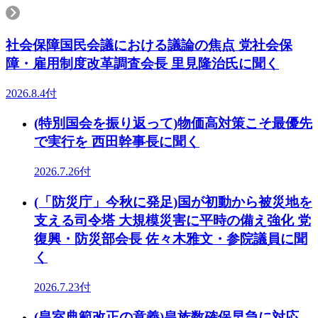
社会保障国民会議における議論の焦点 党社会保
障・雇用制度改革調査会長 里見隆治氏に聞く
2026.8.4付
(特別国会を振り返って)物価高対策こそ最優先
で実行を 西田幹事長に聞く
2026.7.26付
(「防災庁」今秋に発足)国が初動から被災地を
支える司令塔 大規模災害に平時の備え強化 党
復興・防災部会長 佐々木雅文・参院議員に聞
く
2026.7.23付
(皇室典範改正の意義)皇族数確保早急に対応