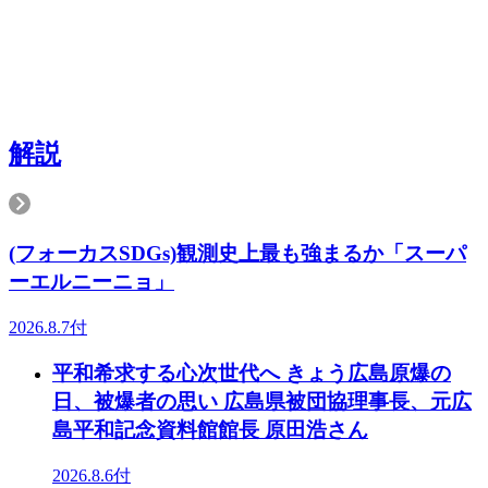
解説
(フォーカスSDGs)観測史上最も強まるか「スーパ
ーエルニーニョ」
2026.8.7付
平和希求する心次世代へ きょう広島原爆の
日、被爆者の思い 広島県被団協理事長、元広
島平和記念資料館館長 原田浩さん
2026.8.6付